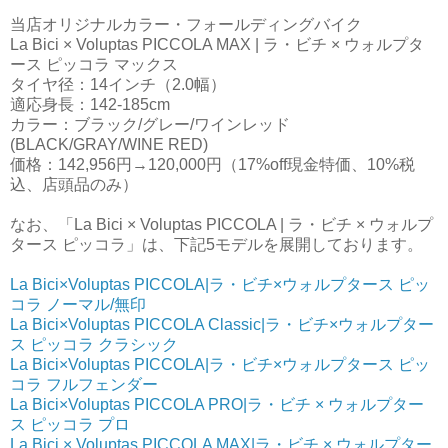
当店オリジナルカラー・フォールディングバイク
La Bici × Voluptas PICCOLA MAX | ラ・ビチ × ウォルプタ
ース ピッコラ マックス
タイヤ径：14インチ（2.0幅）
適応身長：142-185cm
カラー：ブラック/グレー/ワインレッド
(BLACK/GRAY/WINE RED)
価格：142,956円→120,000円（17%off現金特価、10%税
込、店頭品のみ）
なお、「La Bici × Voluptas PICCOLA | ラ・ビチ × ウォルプ
タース ピッコラ」は、下記5モデルを展開しております。
La Bici×Voluptas PICCOLA|ラ・ビチ×ウォルプタース ピッ
コラ ノーマル/無印
La Bici×Voluptas PICCOLA Classic|ラ・ビチ×ウォルプター
ス ピッコラ クラシック
La Bici×Voluptas PICCOLA|ラ・ビチ×ウォルプタース ピッ
コラ フルフェンダー
La Bici×Voluptas PICCOLA PRO|ラ・ビチ × ウォルプター
ス ピッコラ プロ
La Bici × Voluptas PICCOLA MAX|ラ・ビチ × ウォルプター