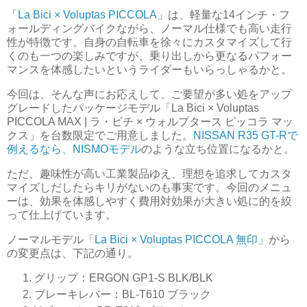
「
La Bici × Voluptas PICCOLA
」は、軽量な14インチ・フ
ォールディングバイクながら、ノーマル仕様でも高い走行
性が特徴です。自身の自転車を徐々にカスタマイズして行
くのも一つの楽しみですが、乗り出しから更なるパフォー
マンスを体感したいというライダーもいらっしゃるかと。
今回は、そんな声にお応えして、ご要望が多い処をアップ
グレードしたパッケージモデル「La Bici × Voluptas
PICCOLA MAX | ラ・ビチ × ウォルプタース ピッコラ マッ
クス」を台数限定でご用意しました。
NISSAN R35 GT-Rで
例えるなら、NISMOモデル
のような立ち位置になるかと。
ただ、趣味性が高い工業製品ゆえ、理想を追求してカスタ
マイズしだしたらキリがないのも事実です。今回のメニュ
ーは、効果を体感しやすく費用対効果が大きい処に的を絞
って仕上げています。
ノーマルモデル「
La Bici × Voluptas PICCOLA 無印
」から
の変更点は、下記の通り。
グリップ：ERGON GP1-S BLK/BLK
ブレーキレバー：BL-T610 ブラック