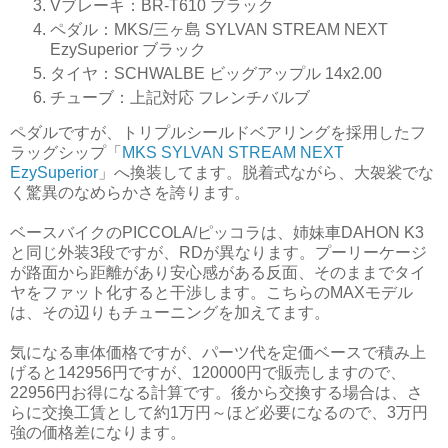
Vブレーキ：BR-T610 ブラック
ペダル：MKS/三ヶ島 SYLVAN STREAM NEXT
EzySuperior ブラック
タイヤ：SCHWALBE ビッグアップル 14x2.00
チューブ：上記対応 フレンチバルブ
ペダルですが、トリプルシールドベアリングを採用したフ
ラッグシップ「
MKS SYLVAN STREAM NEXT
EzySuperior
」へ換装してます。脱着式ながら、大袈裟でな
く驚異のなめらかさを誇ります。
ベースバイクのPICCOLA/ピッコラは、姉妹車DAHON K3
と同じ外装3段ですが、RDが異なります。プーリーケージ
が路面から距離があり安心感がある反面、そのままでタイ
ヤをファット化すると干渉します。こちらのMAXモデル
は、その辺りもチューニングを加えてます。
気になる車体価格ですが、パーツ代を定価ベースで積み上
げると142956円ですが、120000円で販売しますので、
22956円お得になる計算です。後から交換する場合は、さ
らに交換工賃として約1万円～ほど必要になるので、3万円
強の価格差になります。