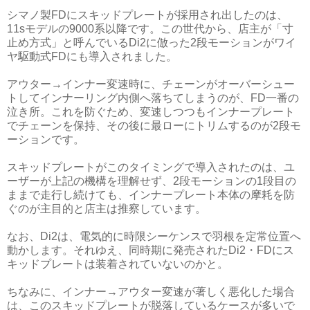
シマノ製FDにスキッドプレートが採用され出したのは、
11sモデルの9000系以降です。この世代から、店主が「寸
止め方式」と呼んでいるDi2に倣った2段モーションがワイ
ヤ駆動式FDにも導入されました。
アウター→インナー変速時に、チェーンがオーバーシュー
トしてインナーリング内側へ落ちてしまうのが、FD一番の
泣き所。これを防ぐため、変速しつつもインナープレート
でチェーンを保持、その後に最ローにトリムするのが2段モ
ーションです。
スキッドプレートがこのタイミングで導入されたのは、ユ
ーザーが上記の機構を理解せず、2段モーションの1段目の
ままで走行し続けても、インナープレート本体の摩耗を防
ぐのが主目的と店主は推察しています。
なお、Di2は、電気的に時限シーケンスで羽根を定常位置へ
動かします。それゆえ、同時期に発売されたDi2・FDにス
キッドプレートは装着されていないのかと。
ちなみに、インナー→アウター変速が著しく悪化した場合
は、このスキッドプレートが脱落しているケースが多いで