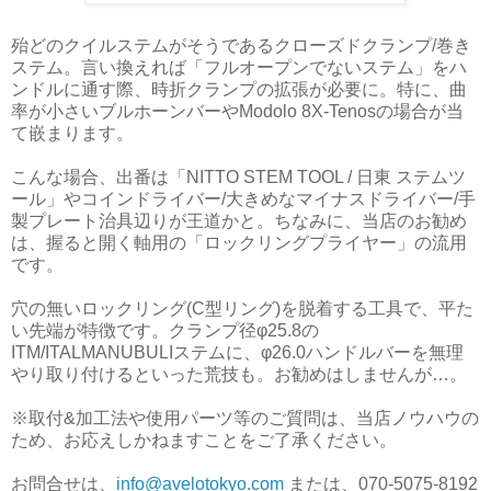
殆どのクイルステムがそうであるクローズドクランプ/巻き
ステム。言い換えれば「フルオープンでないステム」をハ
ンドルに通す際、時折クランプの拡張が必要に。特に、曲
率が小さいブルホーンバーやModolo 8X-Tenosの場合が当
て嵌まります。
こんな場合、出番は「NITTO STEM TOOL / 日東 ステムツ
ール」やコインドライバー/大きめなマイナスドライバー/手
製プレート治具辺りが王道かと。ちなみに、当店のお勧め
は、握ると開く軸用の「ロックリングプライヤー」の流用
です。
穴の無いロックリング(C型リング)を脱着する工具で、平た
い先端が特徴です。クランプ径φ25.8の
ITM/ITALMANUBULIステムに、φ26.0ハンドルバーを無理
やり取り付けるといった荒技も。お勧めはしませんが…。
※取付&加工法や使用パーツ等のご質問は、当店ノウハウの
ため、お応えしかねますことをご了承ください。
お問合せは、
info@avelotokyo.com
または、070-5075-8192