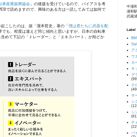
転車産業振興協会
」の後援を受けているので、バイアスを考
中浦和
WEBで読めますので、興味のある方は一読してみては如何で
浦和駅
武蔵浦
い起こしたのは、故「瀧本哲史」著の「
僕は君たちに武器を配
Label
業界でも、程度は違えど同じ傾向と思いますが、日本の自転車
も含めて下記の「トレーダー」と「エキスパート」が殆どか
BM
Sa
アク
ウエ
カー
キッ
グラ
(99
クロ
(49
サー
シク
(12
シン
(81
チャ
(22
バイ
(7)