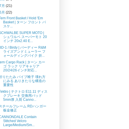
7月
(21)
6月
(22)
Tern Front Basket / Hold 'Em
Basket | ターン フロント バ
スケ...
SCHWALBE SUPER MOTO |
シュワルベ スーパーモト 20
インチ 20x2.40 E...
BD-1 / Birdy | バーディー R&M
ライズアンドミューラー フ
ォールディングバイク 折...
tern Cargo Rack | ターン カー
ゴ ラック リアキャリア
20/24/26インチ対応...
折りたたみ パイプ椅子 壊れ方
にみる ありきたりな構造の
重要性
Tektro | テクトロ E11.11 ディス
クブレーキ 交換用パッド
5mm厚 入荷 Canno...
スチールフレーム RDハンガー
板金修正
CANNONDALE Contain
Stitched Velcro
Large/Medium/Sm...