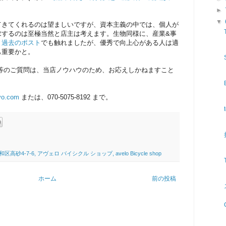
►
▼
てきてくれるのは望ましいですが、資本主義の中では、個人が
求するのは至極当然と店主は考えます。生物同様に、産業&事
。
過去のポスト
でも触れましたが、優秀で向上心がある人は適
も重要かと。
ツ等のご質問は、当店ノウハウのため、お応えしかねますこと
yo.com
または、070-5075-8192 まで。
4-7-6, アヴェロ バイシクル ショップ, avelo Bicycle shop
ホーム
前の投稿