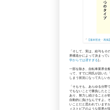
「
【瀧本哲史・再掲
「そして、実は、給与もそ
界構造かによって決まってい
学からでは遅すぎる
)」
一部を除き、自転車業界全
って、すでに同氏が説いた
しまう状況になって久しい
「そもそも、あらゆる分野
でもないことで勝負したと
あり、努力し続けることが
自動的に負けなんですよ。
いことだと思われています
ィストピアのような世界が現