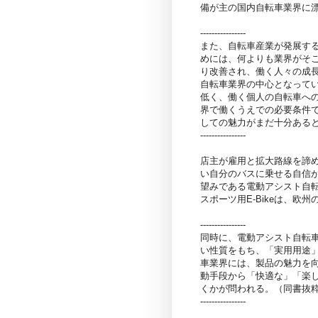
備が主の国内自転車業界に
----------------
また、自転車産業が発展す
めには、何よりも業界がそ
り改善され、働く人々の成
自転車業界の中心となって
低く、働く個人の自転車へ
界で働くうえでの必要条件
しての魅力がまだ十分ある
----------------
店主が雇用と拡大路線を諦
い自分のバスに乗せる自信
望みである電動アシスト自
スポーツ用E-Bikeは、
----------------
同時に、電動アシスト自転
い性質をもち、「実用用途
車業界には、製品の魅力を
動手段から「快適な」「楽
くかが問われる。（同書抜
----------------