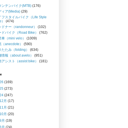
ウンテンバイク(MTB)
(176)
ィア(Media)
(29)
フスタイルバイク（Life Style
ke）
(474)
ドナー（randonneur）
(102)
ドバイク（Road Bike）
(762)
車（mini velo）
(1009)
（anecdote）
(590)
たたみ（folding）
(634)
情報（about avelo）
(951)
アシスト（assist bike）
(181)
ve
26
(169)
25
(273)
24
(247)
12月
(17)
11月
(21)
10月
(20)
9月
(19)
8月
(24)