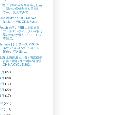
「現代日本の自転車産業と社会
―新たな価値創造を目指し
て―」 読んでみて
Tern Vektron S10 × Market
Basket × MIK Click Syste...
Peachで行く 羽田→上海浦東
ゴールデンウィーク/GW明け
思いのほか混んでいる LCC
事情 C...
Syntace | シンテース VRO X-
RAY 25.4 CLAMPS ステム
短めな 突き出し...
上海 上海高層ビル群 / 南京路歩
行街 / 外灘 / 東方明珠電視塔
CHINA CYCLE 202...
5月
(27)
4月
(20)
3月
(17)
2月
(22)
1月
(17)
23
(225)
22
(191)
21
(265)