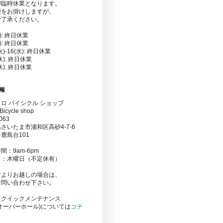
が臨時休業となります。
便をお掛けしますが、
ご了承ください。
金): 終日休業
水): 終日休業
(火)-16(水): 終日休業
(水): 終日休業
(水): 終日休業
報
ロ バイシクル ショップ
Bicycle shop
063
さいたま市浦和区高砂4-7-6
鹿島台101
間：9am-6pm
日：木曜日（不定休有）
方よりお越しの場合は、
お問い合わせ下さい。
りクイックメンテナンス
オーバーホール)については
コチ