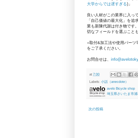
大学からでは遅すぎる
)」
良い人材がこの業界に入っ
「自己価値の最大化」を追
業も新陳代謝は付き物です
切なフィールドを選ぶこと
※取付&加工法や使用パー
をご了承ください。
お問合せは、
info@avelotok
at
7:00
Labels:
小話（anecdote）
avelo Bicycle shop
埼玉県さいたま市浦和区高砂
次の投稿