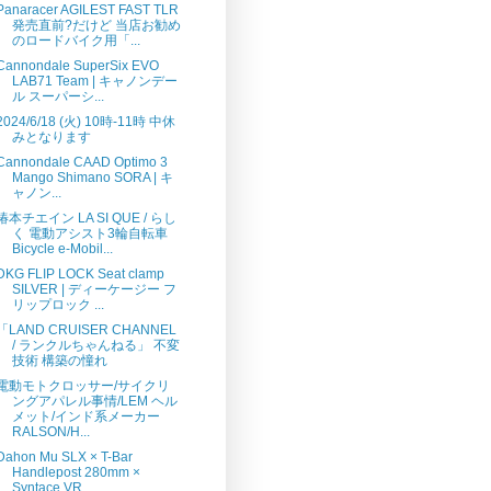
Panaracer AGILEST FAST TLR
発売直前?だけど 当店お勧め
のロードバイク用「...
Cannondale SuperSix EVO
LAB71 Team | キャノンデー
ル スーパーシ...
2024/6/18 (火) 10時-11時 中休
みとなります
Cannondale CAAD Optimo 3
Mango Shimano SORA | キ
ャノン...
椿本チエイン LA SI QUE / らし
く 電動アシスト3輪自転車
Bicycle e-Mobil...
DKG FLIP LOCK Seat clamp
SILVER | ディーケージー フ
リップロック ...
「LAND CRUISER CHANNEL
/ ランクルちゃんねる」 不変
技術 構築の憧れ
電動モトクロッサー/サイクリ
ングアパレル事情/LEM ヘル
メット/インド系メーカー
RALSON/H...
Dahon Mu SLX × T-Bar
Handlepost 280mm ×
Syntace VR...