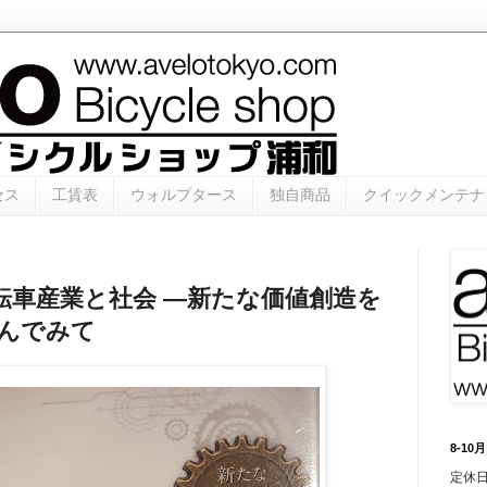
セス
工賃表
ウォルプタース
独自商品
クイックメンテナ
転車産業と社会 ―新たな価値創造を
読んでみて
8-1
定休