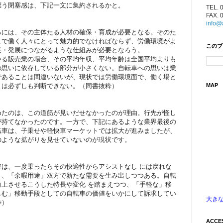
漂う閉塞感は、下記一文に集約されるかと。
TEL. 
FAX. 
info@
るには、その主体たる人材の確保・育成が必要となる。そのた
こで働く人々にとって魅力的でなければならず、労働環境がよ
このブ
長・発展につながるような仕組みが必要となろう。
いる販売業の場合、その平均年収、平均年齢は全国平均よりも
の思いに依存している部分が小さくない。自転車への思いは業
であることは間違いないが、現状では労働環境面で、働く場と
MAP
とは必ずしも判断できない。（同書抜粋）
めたのは、この道筋が見いだせなかったのが理由。行先が怪し
が持てなかったのです。一方で、下記にあるような業界最後の
転車は、子乗せや軽快車マーケットでは拡大が進みましたが、
欧州のような拡がりを見せていないのが現状です。
車は、一度乗ったらその快適性からアシストなし には戻れな
」、「余暇用途」双方で新たな需要を生み出しつつある。自転
向上させるこうした特長や変化 を踏まえつつ、「手軽な」移
しむ」移動手段としての自転車の価値をいかにして訴求してい
大き
粋）
ACCE