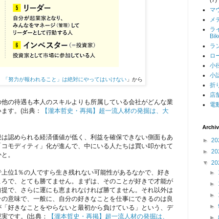
マ
メデ
ライ
Bi
ラン
ロー
小径
小話
】「努力が報われること」は絶対にやってはいけない
」から
折り
店舗
の他の待遇も本人のスキルよりも所属している会社がどんな業
電動
ます。(出典：
【瀧本哲史・再掲】超一流人材の発掘は、大
Archi
般は認められる経済価値が低く、利益を確保できない側面もあ
►
20
「コモディティ」化が進んで、中にいる人たちは買い叩かれて
►
20
かと。
▼
20
で上位1％の人ですら生き残れない可能性があるなかで、好き
►
ころで、とても勝てません。まずは、そのことが好きで才能が
►
前提で、さらに運にも恵まれなければ勝てません。それ以外は
►
その意味で、一般に、自分の好きなことを仕事にできるのは良
►
が「好きなことをやらないと最初から負けている」という、デ
実です。(出典：
【瀧本哲史・再掲】超一流人材の発掘は、
►