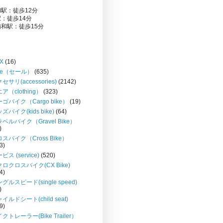
駅：徒歩12分
：徒歩14分
和駅：徒歩15分
X
(16)
le（セール）
(635)
セサリ(accessories)
(2142)
ア（clothing）
(323)
ゴバイク（Cargo bike）
(19)
ズバイク(kids bike)
(64)
ベルバイク（Gravel Bike）
)
スバイク（Cross Bike）
3)
ビス (service)
(520)
ロクロスバイク(CX Bike)
4)
グルスピード(single speed)
)
イルドシート(child seat)
9)
クトレーラー(Bike Trailer）