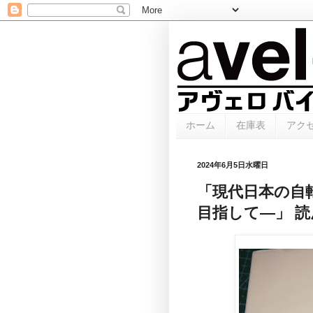
ホーム
在庫表
アク
2024年6月5日水曜日
「現代日本の自
目指して―」 