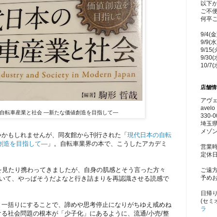
以下
ご不
何卒
9/4(
9/9(
9/15
9/30
10/7
店舗情
アヴェ
avelo 
自転車産業と社会 ―新たな価値創造を目指して―
330-0
埼玉県
メゾン
いかもしれませんが、同友館から刊行された「
現代日本の自転
創造を目指して―
」。自転車業界の本で、こうしたアカデミ
営業時
定休
を見たり携わってきましたが、自身の肌感とそう言った方々
ご遠
予め
ていて、やっぱそうだよなと行き詰まりを再認識させる読感で
日帰
(セミ
と一括りにすることで、諦めや思考停止になりがちゆえ戒めね
ラ
る社会問題の根本が「少子化」にあるように、流通/小売/整