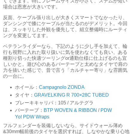
くできます。特にフレームサイズが小さく、ステムが短い
場合は恩恵が大きいです。
反面、ケーブル張り出しが大きくスマートでなかったり、
ダンシングで膝にケーブルが当たるのがデメリット。今回
は、スッキリした外観を優先して、組立整備時にルーティ
ングを変更してます。
ベテランライダーなら、下記のように少し手を加えて、輪
行も視野に入れた取り扱いに気を使わなくても良い、ある
種割り切った快適ツーリングor通勤仕様に仕上げるのも宜
しいかと。遊び心のあるバーテープと太めなタイヤで肩の
力を抜いた感じで、昔で言う「カルチャー寄り」な雰囲気
の一台に。
ホイール：
Campagnolo ZONDA
タイヤ：
GRAVELKING R 700×28C TUBED
ブレーキキャリパ：105 / アルテグラ
バーテープ：
BTP WOVEN & RIBBON
/
PDW
Yo! PDW Wraps
フルフェンダーを装備しないなら、サイドウォール薄め
&30mm幅前後のタイヤを選択すれば、しなやかな乗り心地