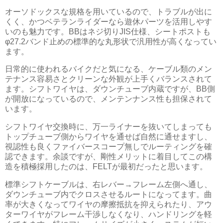
オーソドックスな規格を用いているので、トラブルが出に
くく、かつベテランライダーなら遊休パーツを活用しやす
いのも魅力です。BBはネジ切りJIS仕様、シートポストも
φ27.2バンド止めの標準的な丸形状で汎用性が高くなってい
ます。
日常的に使われるバイクだと気になる、ケーブル類のメン
テナンス容易さとクリーンな外観が上手くバランスされて
ます。シフトワイヤは、ダウンチューブ内蔵ですが、BB側
が開放になっているので、メンテンナンス性も担保されて
います。
シフトワイヤ交換時に、万一ライナーを抜いてしまっても
トップチューブ側からワイヤを通せば自然に通せますし、
視認性も良くファイバースコープ無しでルーティングを確
認できます。余談ですが、剛性メリットに着目してこの構
造を積極採用したのは、FELTが最初だったと思います。
標準シフトケーブルは、右レバー→フレーム左側へ通し、
ダウンチューブ内でクロスさせるルートになってます。曲
率が大きくなってワイヤの摩擦抵抗を抑えられたり、アウ
ターワイヤがフレーム干渉しなくなり、ハンドリングを軽