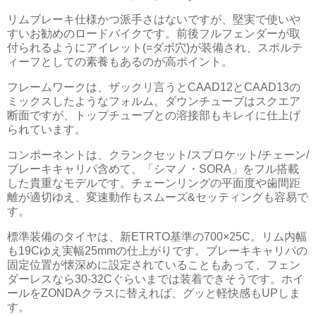
リムブレーキ仕様かつ派手さはないですが、堅実で使いや
すいお勧めのロードバイクです。前後フルフェンダーが取
付られるようにアイレット(=ダボ穴)が装備され、スポルテ
ィーフとしての素養もあるのが高ポイント。
フレームワークは、ザックリ言うとCAAD12とCAAD13の
ミックスしたようなフォルム。ダウンチューブはスクエア
断面ですが、トップチューブとの溶接部もキレイに仕上げ
られています。
コンポーネントは、クランクセット/スプロケット/チェーン/
ブレーキキャリパ含めて、「シマノ・SORA」をフル搭載
した貴重なモデルです。チェーンリングの平面度や歯間距
離が適切ゆえ、変速動作もスムーズ&セッティングも容易で
す。
標準装備のタイヤは、新ETRTO基準の700×25C。リム内幅
も19Cゆえ実幅25mmの仕上がりです。ブレーキキャリパの
固定位置が懐深めに設定されていることもあって、フェン
ダーレスなら30-32Cぐらいまでは装着できそうです。ホイ
ールをZONDAクラスに替えれば、グッと軽快感もUPしま
す。