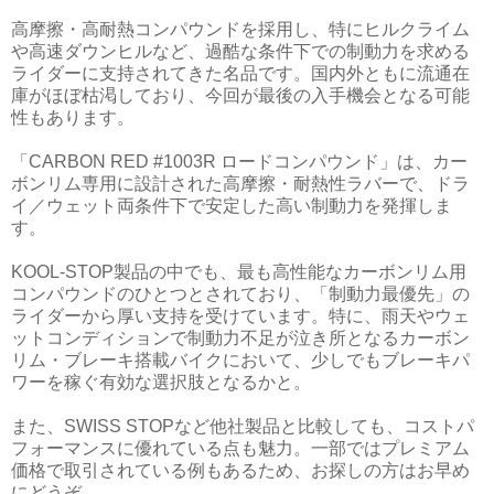
高摩擦・高耐熱コンパウンドを採用し、特にヒルクライム
や高速ダウンヒルなど、過酷な条件下での制動力を求める
ライダーに支持されてきた名品です。国内外ともに流通在
庫がほぼ枯渇しており、今回が最後の入手機会となる可能
性もあります。
「CARBON RED #1003R ロードコンパウンド」は、カー
ボンリム専用に設計された高摩擦・耐熱性ラバーで、ドラ
イ／ウェット両条件下で安定した高い制動力を発揮しま
す。
KOOL-STOP製品の中でも、最も高性能なカーボンリム用
コンパウンドのひとつとされており、「制動力最優先」の
ライダーから厚い支持を受けています。特に、雨天やウェ
ットコンディションで制動力不足が泣き所となるカーボン
リム・ブレーキ搭載バイクにおいて、少しでもブレーキパ
ワーを稼ぐ有効な選択肢となるかと。
また、SWISS STOPなど他社製品と比較しても、コストパ
フォーマンスに優れている点も魅力。一部ではプレミアム
価格で取引されている例もあるため、お探しの方はお早め
にどうぞ。