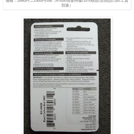
価格：2640円→2500円/set（6%off現金特価/10%税込/店頭品のみ/工賃
別途）