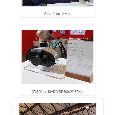
Star Union ブース
CM5001：48VDC/RP500W/130Nm