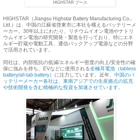
HIGHSTAR ブース
HIGHSTAR（Jiangsu Highstar Battery Manufacturing Co.,
Ltd.）は、中国の江蘇省啓東市に本社を構えるバッテリーメ
ーカー。30年以上にわたり、リチウムイオン電池やナトリ
ウムイオン電池の研究開発・製造を行っており、特にエネ
ルギー貯蔵や電動工具、通信バックアップ電源などの分野
で活用されています。
同社は、内部抵抗の低減/エネルギー密度の向上/安全性の確
保に強みを持ち、EVなどに使用される
全極耳電池（tabless
battery/all-tab battery）
に注力しています。近年、
中国のバ
ッテリーメーカー各社は、東南アジアでの生産拠点の拡充
や技術開発を含む積極的な投資を加速させています。