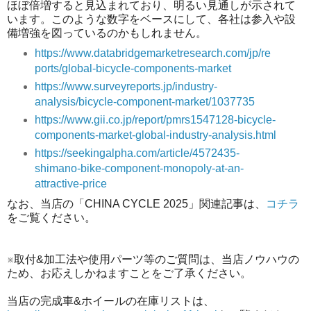
ほぼ倍増すると見込まれており、明るい見通しが示されて
います。このような数字をベースにして、各社は参入や設
備増強を図っているのかもしれません。
https://www.databridgemarketresearch.com/jp/re
ports/global-bicycle-components-market
https://www.surveyreports.jp/industry-
analysis/bicycle-component-market/1037735
https://www.gii.co.jp/report/pmrs1547128-bicycle-
components-market-global-industry-analysis.html
https://seekingalpha.com/article/4572435-
shimano-bike-component-monopoly-at-an-
attractive-price
なお、当店の「CHINA CYCLE 2025」関連記事は、
コチラ
をご覧ください。
※取付&加工法や使用パーツ等のご質問は、当店ノウハウの
ため、お応えしかねますことをご了承ください。
当店の完成車&ホイールの在庫リストは、