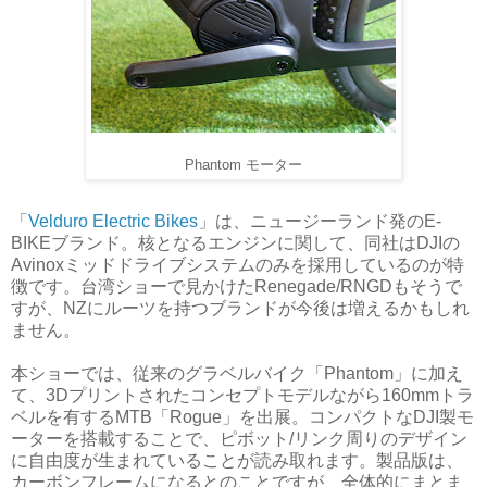
Phantom モーター
「
Velduro Electric Bikes
」は、ニュージーランド発のE-
BIKEブランド。核となるエンジンに関して、同社はDJIの
Avinoxミッドドライブシステムのみを採用しているのが特
徴です。台湾ショーで見かけたRenegade/RNGDもそうで
すが、NZにルーツを持つブランドが今後は増えるかもしれ
ません。
本ショーでは、従来のグラベルバイク「Phantom」に加え
て、3Dプリントされたコンセプトモデルながら160mmトラ
ベルを有するMTB「Rogue」を出展。コンパクトなDJI製モ
ーターを搭載することで、ピボット/リンク周りのデザイン
に自由度が生まれていることが読み取れます。製品版は、
カーボンフレームになるとのことですが、全体的にまとま