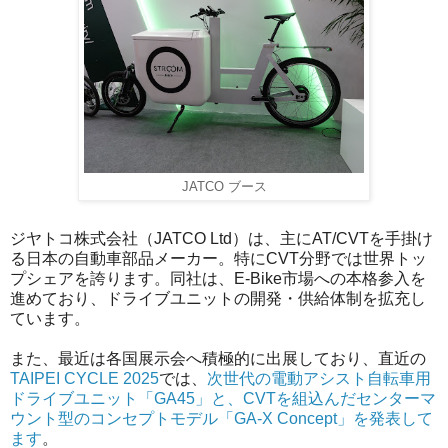
JATCO ブース
ジヤトコ株式会社（JATCO Ltd）は、主にAT/CVTを手掛け
る日本の自動車部品メーカー。特にCVT分野では世界トッ
プシェアを誇ります。同社は、E-Bike市場への本格参入を
進めており、ドライブユニットの開発・供給体制を拡充し
ています。
また、最近は各国展示会へ積極的に出展しており、直近の
TAIPEI CYCLE 2025
では、
次世代の電動アシスト自転車用
ドライブユニット「GA45」と、CVTを組込んだセンターマ
ウント型のコンセプトモデル「GA-X Concept」を発表して
ます
。