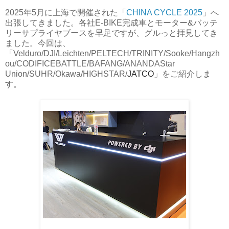
2025年5月に上海で開催された「
CHINA CYCLE 2025
」へ
出張してきました。各社E-BIKE完成車とモーター&バッテ
リーサプライヤブースを早足ですが、グルっと拝見してき
ました。今回は、
「Velduro/DJI/Leichten/PELTECH/
TRINITY/
Sooke/
Hangzh
ou/
CODIFICE
BATTLE/
BAFANG/
ANANDA
Star
Union/
SUHR/
Okawa/
HIGHSTAR/
JATCO
」をご紹介しま
す。