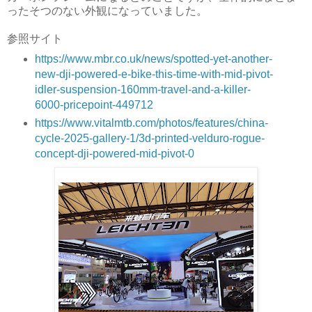
ったそつのない外観になっていました。
参照サイト
https://www.mbr.co.uk/news/spotted-yet-another-
new-dji-powered-e-bike-this-time-with-mid-pivot-
idler-suspension-160mm-travel-and-a-killer-
6000-pricepoint-449712
https://www.vitalmtb.com/photos/features/china-
cycle-2025-gallery-1/3d-printed-velduro-rogue-
concept-dji-powered-mid-pivot-0