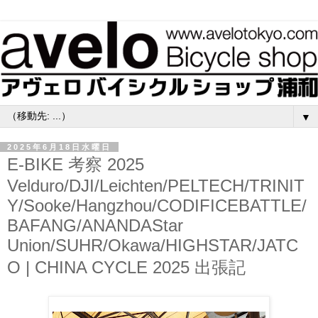
▼
2025年6月18日水曜日
E-BIKE 考察 2025
Velduro/DJI/Leichten/PELTECH/TRINIT
Y/Sooke/Hangzhou/CODIFICEBATTLE/
BAFANG/ANANDAStar
Union/SUHR/Okawa/HIGHSTAR/JATC
O | CHINA CYCLE 2025 出張記