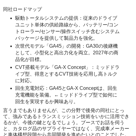
同社ロードマップ
駆動トータルシステムの提供：従来のドライブ
ユニット単体の供給路線から、バッテリー/コン
トローラー/センサー/操作スイッチ含むシステム
パッケージを提供して製品力を強化。
次世代モデル「GA45」の開発：GA30の後継機
として、小型化と高出力化を両立。2027年の商
品化が目標。
CVT搭載モデル「GA-X Concept」：ミッドドラ
イブ型、得意とするCVT技術を応用し高トルク
に対応。
回生充電対応：GA45とGA-X Conceptは、回生
充電機能を装備。←ミッドドライブ型で如何に
回生を実現するか興味あり。
言うまでもありませんが、この分野で後発の同社にとっ
て、強みであるトランスミッション技術をいかに活用でき
るかが、今後の鍵となるでしょう。ブースでお話を伺う
と、カタログ品のサプライヤーではなく、完成車メーカー
と車体構想段階から共同開発を進めたいとのことでした。