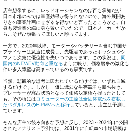
店主想像するに、レッドオーシャンなのは百も承知だが、
日本市場のみでは量産効果が得られないので、海外展開あ
りきの事業計画にせざるを得ないと言ったところかと。自
身も製造業の端に身を置いていたので、
日本メーカーだか
らこそぜひ頑張ってほしいと願ってます。
一方で、2020年以降、モーターやバッテリーを含む中国サ
プライヤーは急速に成長し、先駆者であったボッシュやシ
マノも次第に優位性を失いつつあります。この状況は、
同
国内のNEV/EV動向と重なる
ように映り、価格競争の激化も
伴い参入障壁は高まっているのも事実です。
当然、悲観的な思考に囚われているだけでは、いずれ自滅
するだけです。しかし、仮に熾烈な生存競争を勝ち抜き、
プレーヤーが寡占状態となって価格決定権を握ったとして
も、その頃には
コミューターの主流は全固体電池を搭載し
たペダルレスのE-PMVへと移行
していると、店主は予測し
ています。
そんな店主の後ろ向きな予想に反し、2023～2024年に公開
されたアナリスト予測では、2031年に自転車の市場規模は