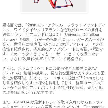
規格面では、12mmスルーアクスル、フラットマウントディ
スク、ワイドタイヤクリアランスなど現代ロードの要件を
網羅しつつ、リアエンドにはUDH（Universal Derailleur
Hanger）を採用。万が一の転倒時にもハンガーの入手性が
高く、世界的に標準化が進むUDH対応ディレイラーとの互
換性も確保され、将来的なアップグレードにも強い構造で
す。メカニックにとってもユーザーにとっても扱いやす
い、まさに“次世代標準”のリアエンド規格です。
さらに、ボトムブラケットには整備性と互換性に優れた
JIS（BSA）規格を採用し、長期的な運用やカスタムにも柔
軟に対応可能。加えて、シートポスト径はφ27.2mmとしな
り量を確保しやすい細径を採用しており、軽量カーボンポ
ストから高剛性アルミポストまで選択肢が豊富。乗り心地
の調整幅が広い点も魅力です。
また、CAAD14 が最新トレンドを取り入れながらもトラデ
ィショナルなフォルムを実現できているのは、Cannondale