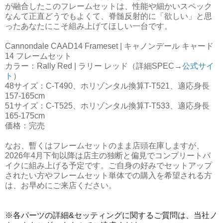
が融合したこのフレームセットは、性能や細かいスペック
なんて正直どうでもよくて、脊髄反射的に「欲しい」と思
ったあなたにこそ組み上げてほしい一台です。
Cannondale CAAD14 Frameset | キャノンデール キャード
14 フレームセット
カラー：Rally Red | ラリー レッド（詳細SPEC→
公式サイ
ト
）
48サイズ：C-T490、ホリゾンタル換算T-T521、適応身長
157-165cm
51サイズ：C-T525、ホリゾンタル換算T-T533、適応身長
165-175cm
価格：完売
なお、暫くはフレームセットのまま店頭在庫しますが、
2026年4月下旬以降は店主の独断と偏見でコンプリートバ
イクに組み上げる予定です。ご自身の好みでセットアップ
されたい方やフレームセット単体での購入を希望される方
は、お早めにご来店ください。
※各パーツの詳細&セッティングに関するご質問は、当社ノ