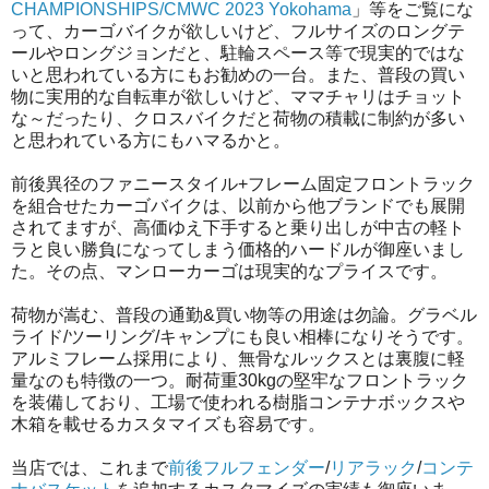
CHAMPIONSHIPS/CMWC 2023 Yokohama
」等をご覧にな
って、カーゴバイクが欲しいけど、フルサイズのロングテ
ールやロングジョンだと、駐輪スペース等で現実的ではな
いと思われている方にもお勧めの一台。また、普段の買い
物に実用的な自転車が欲しいけど、ママチャリはチョット
な～だったり、クロスバイクだと荷物の積載に制約が多い
と思われている方にもハマるかと。
前後異径のファニースタイル+フレーム固定フロントラック
を組合せたカーゴバイクは、以前から他ブランドでも展開
されてますが、高価ゆえ下手すると乗り出しが中古の軽ト
ラと良い勝負になってしまう価格的ハードルが御座いまし
た。その点、マンローカーゴは現実的なプライスです。
荷物が嵩む、普段の通勤&買い物等の用途は勿論。グラベル
ライド/ツーリング/キャンプにも良い相棒になりそうです。
アルミフレーム採用により、無骨なルックスとは裏腹に軽
量なのも特徴の一つ。
耐荷重30kgの堅牢なフロントラック
を装備しており、工場で使われる樹脂コンテナボックスや
木箱を載せるカスタマイズも容易です。
当店では、これまで
前後フルフェンダー
/
リアラック
/
コンテ