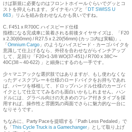
けば新規に必要なのはフロントホイールぐらいでグッとコ
ストを抑えられます。ダイナモハブと「
DT SWISS U
663
」リムを組み合わせなんかも良いですね。
C. F451 x R700C ハイスピード仕様
指標になる完成車に装着される前後タイヤサイズは、「F20
x 2.30(60mm) / R27.5 x 2.20(56mm) (カッコ内は実幅)」。
「
Omnium Cargo
」のようなハイスピード・カーゴバイクを
意識して仕上げるなら、外径を合わせながらインチアップ
して、足回り「F20×1-3/8 WO(37-451) / R700 x 38C〜
40C(38～40-622) 」と細身にするのも一手です。
少々マニアックな選択肢ではありますが、もし使わなくな
ったディスクブレーキ仕様のロードバイクをお持ちであれ
ば、パーツを移植して、ドロップハンドル仕様のカーゴバ
イクとして仕立ててみるのも面白いかもしれません。ハン
ドルには、グラベル向けの大きめのフレア付きタイプを採
用すれば、操作性と雰囲気の両面でさらに魅力的な一台に
なりそうです。
ちなみに、Party Paceを提唱する「Path Less Pedaled」で
も「
This Cycle Truck is a Gamechanger
」として取り上げ