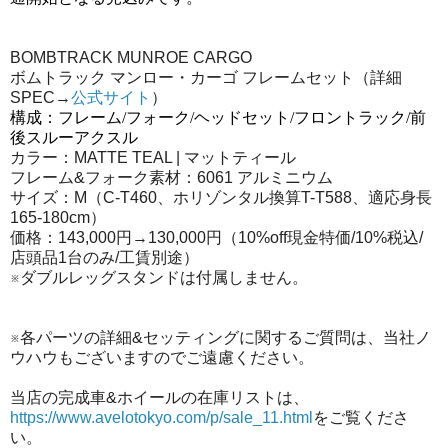
BOMBTRACK MUNROE CARGO
ボムトラック マンロー・カーゴ フレームセット（詳細
SPEC→
公式サイト
）
構成：フレーム/フォーク/ヘッドセット/フロントラック/前
後スルーアクスル
カラー：MATTE TEAL | マットティール
フレーム&フォーク素材：6061 アルミニウム
サイズ：M（C-T460、ホリゾンタル換算T-T588、適応身長
165-180cm）
価格：143,000円→130,000円（10%off現金特価/10%税込/
店頭品1台のみ/工賃別途）
※ダブルレッグスタンドは付属しません。
※各パーツの詳細&セッティングに関するご質問は、当社ノ
ウハウもございますのでご遠慮ください。
当店の完成車&ホイールの在庫リストは、
https://www.avelotokyo.com/p/sale_11.html
をご覧くださ
い。