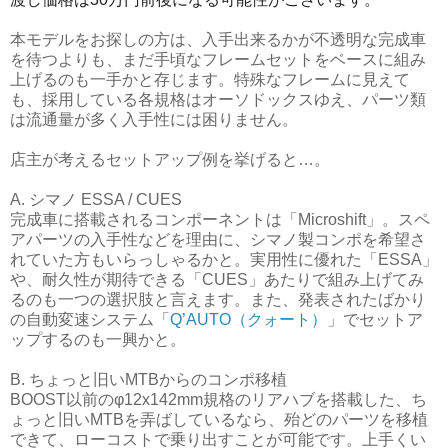
本モデルをお探しの方は、入手出来るかが不透明な完成車
を待つよりも、まだ手頃なフレームセットをベースに組み
上げるのも一手かと存じます。特殊なフレームに見えて
も、採用している各規格はオーソドックスゆえ、パーツ類
は流通量が多く入手性には困りません。
店主が考えるセットアップ例を挙げると…。
A. シマノ ESSA / CUES
完成車に搭載されるコンポーネントは「Microshift」。スペ
アパーツの入手性などを理由に、シマノ製コンポを希望さ
れていた方もいらっしゃるかと。実用性に優れた「ESSA」
や、耐久性が期待できる「CUES」あたりで組み上げてみ
るのも一つの選択肢と言えます。また、発表されたばかり
の自動変速システム「
Q’AUTO（クォート）
」でセットア
ップするのも一興かと。
B. ちょっと旧いMTBからのコンポ移植
BOOST以前のφ12x142mm規格のリアハブを搭載した、ち
ょっと旧いMTBを弄ばしているなら、殆どのパーツを移植
できて、ローコストで乗り出すことが可能です。上手くい